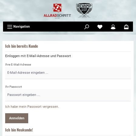
tinhalt springen
Navigation
Ich bin bereits Kunde
Einloggen mit E-Mail-Adresse und Passwort
Ihre E-Mail-Adresse
Ihr Passwort
Ich habe mein Passwort vergessen.
Anmelden
Ich bin Neukunde!